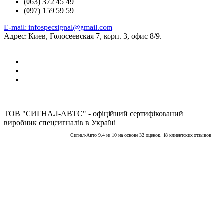
(063) 372 45 49
(097) 159 59 59
E-mail: infospecsignal@gmail.com
Адрес: Киев, Голосеевская 7, корп. 3, офис 8/9.
ТОВ "СИГНАЛ-АВТО" - офіційний сертифікований
виробник спецсигналів в Україні
Сигнал-Авто
9.4
из
10
на основе
32
оценок.
18
клиентских отзывов