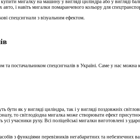
 купити мигалку на машину у вигляді циліндра або у вигляді ба
 авто, і навіть мигалки помаранчевого кольору для спецтранспо
кові спецсигнали з візуальним ефектом.
ів
 та постачальником спецсигналів в Україні. Саме у нас можна ку
ть бути як у вигляді циліндра, так і у вигляді поздовжніх світл
налу, то світлодіодна мигалка може створювати ефект присутност
 усі учасники руху. Всі поліцейські мигалки виготовлені з удар
 засобів з функціями перевізників негабаритних та небезпечних 