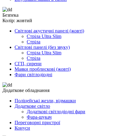
Безпека
Колір: жовтий
Світлові акустичні панелі (жовті)
Стріла Ultra Slim
Стріла
Світлові панелі (без звуку)
Стріла Ultra Slim
Стріла
СГП, сирени
Маяки проблискові (жовті)
Фари світлодіодні
Додаткове обладнання
Поліцейські жезли, відмашки
Додаткове світло
Додаткові світлодіодні фари
Фара-шукач
Переговорні пристрої
Конуси