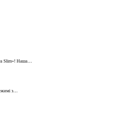
ra Slim»! Наша…
режимі з…