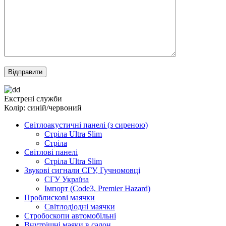
Екстрені служби
Колір: синій/червоний
Світлоакустичні панелі (з сиреною)
Стріла Ultra Slim
Стріла
Світлові панелі
Стріла Ultra Slim
Звукові сигнали СГУ, Гучномовці
СГУ Україна
Імпорт (Code3, Premier Hazard)
Проблискові маячки
Світлодіодні маячки
Стробоскопи автомобільні
Внутрiшнi маяки в салон