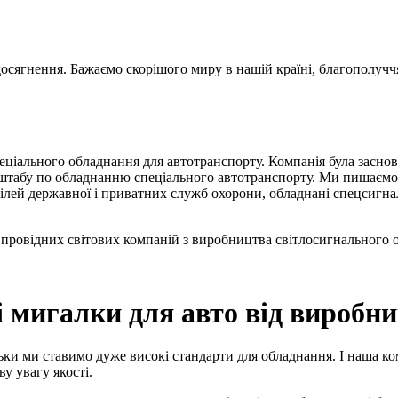
 досягнення. Бажаємо скорішого миру в нашій країні, благополуч
іального обладнання для автотранспорту. Компанія була заснова
сштабу по обладнанню спеціального автотранспорту. Ми пишаємос
обілей державної і приватних служб охорони, обладнані спецсигн
провідних світових компаній з виробництва світлосигнального о
і мигалки для авто від виробн
ки ми ставимо дуже високі стандарти для обладнання. І наша ком
у увагу якості.