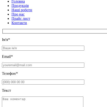
Головна
Продукцiя
Нашi роботи
Про нас
Прайс лист
Контакти
Iм'я
*
Email
*
Телефон
*
Текст