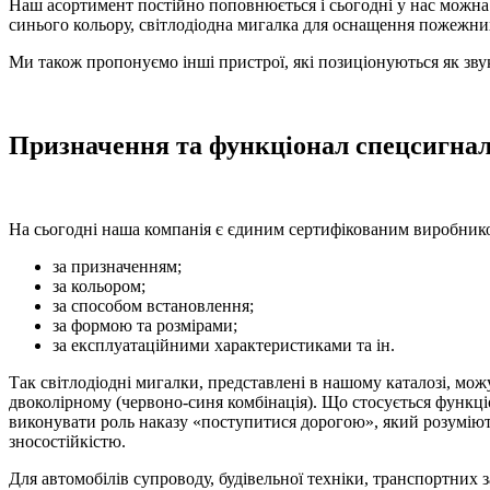
Наш асортимент постійно поповнюється і сьогодні у нас можна
синього кольору, світлодіодна мигалка для оснащення пожежних
Ми також пропонуємо інші пристрої, які позиціонуються як зву
Призначення та функціонал спецсигнал
На сьогодні наша компанія є єдиним сертифікованим виробником
за призначенням;
за кольором;
за способом встановлення;
за формою та розмірами;
за експлуатаційними характеристиками та ін.
Так світлодіодні мигалки, представлені в нашому каталозі, можу
двоколірному (червоно-синя комбінація). Що стосується функціо
виконувати роль наказу «поступитися дорогою», який розуміють
зносостійкістю.
Для автомобілів супроводу, будівельної техніки, транспортних