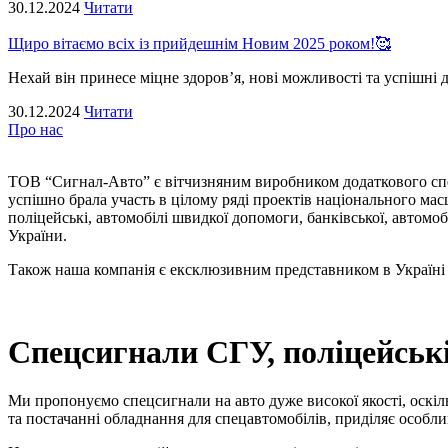
30.12.2024
Читати
Щиро вітаємо всіх із прийдешнім Новим 2025 роком!🥰
Нехай він принесе міцне здоров’я, нові можливості та успішні
30.12.2024
Читати
Про нас
ТОВ “Сигнал-Авто” є вітчизняним виробником додаткового спец
успішно брала участь в цілому ряді проектів національного ма
поліцейські, автомобілі швидкої допомоги, банківської, автом
України.
Також наша компанія є ексклюзивним представником в Україні 
Спецсигнали СГУ, поліцейськ
Ми пропонуємо спецсигнали на авто дуже високої якості, оскіль
та постачанні обладнання для спецавтомобілів, приділяє особлив