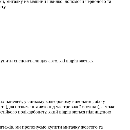
лки, мигалку на машини швидкої допомоги червоного та
рту.
пити спецсигнали для авто, які відрізняються:
ових панелей; у синьому кольоровому виконанні, або у
і (для позначення авто під час тривалої стоянки), а може
остійкого полікарбонату, який відрізняється підвищеною
вантажів, ми пропонуємо купити мигалку жовтого та