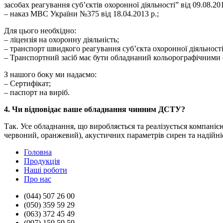
засобах реагування суб’єктів охоронної діяльності” від 09.08.201
– наказ МВС України №375 від 18.04.2013 р.;
Для цього необхідно:
– ліцензія на охоронну діяльність;
– транспорт швидкого реагування суб’єкта охоронної діяльності
– Транспортний засіб має бути обладнаний кольорографічними
З нашого боку ми надаємо:
– Сертифікат;
– паспорт на виріб.
4. Чи відповідає ваше обладнання чинним ДСТУ?
Так. Усе обладнання, що виробляється та реалізується компані
червоний, оранжевий), акустичних параметрів сирен та надійніс
Головна
Продукцiя
Нашi роботи
Про нас
(044) 507 26 00
(050) 359 59 29
(063) 372 45 49
(097) 159 59 59