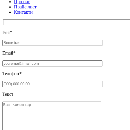
Про нас
Прайс лист
Контакти
Iм'я
*
Email
*
Телефон
*
Текст