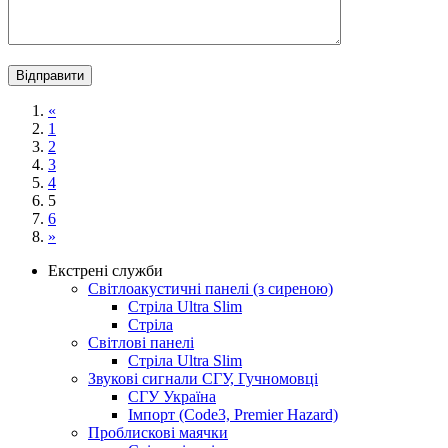
«
1
2
3
4
5
6
»
Екстрені служби
Світлоакустичні панелі (з сиреною)
Стріла Ultra Slim
Стріла
Світлові панелі
Стріла Ultra Slim
Звукові сигнали СГУ, Гучномовці
СГУ Україна
Імпорт (Code3, Premier Hazard)
Проблискові маячки