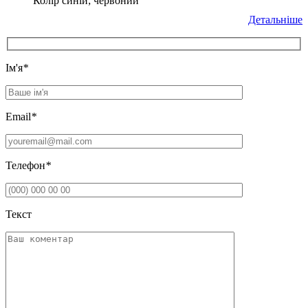
Колір синій; червоний
Детальніше
Iм'я
*
Email
*
Телефон
*
Текст