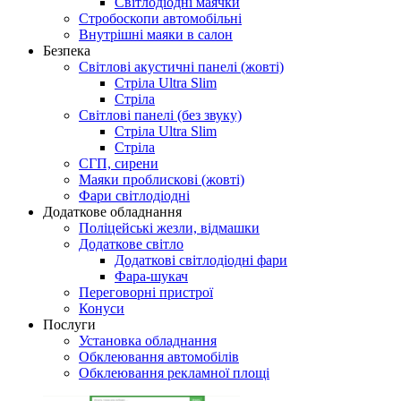
Світлодіодні маячки
Стробоскопи автомобільні
Внутрiшнi маяки в салон
Безпека
Світлові акустичні панелі (жовті)
Стріла Ultra Slim
Стріла
Світлові панелі (без звуку)
Стріла Ultra Slim
Стріла
СГП, сирени
Маяки проблискові (жовті)
Фари світлодіодні
Додаткове обладнання
Поліцейські жезли, відмашки
Додаткове світло
Додаткові світлодіодні фари
Фара-шукач
Переговорні пристрої
Конуси
Послуги
Установка обладнання
Обклеювання автомобілів
Обклеювання рекламної площі