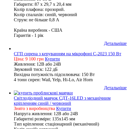
Габарити: 87 х 29,7 х 20,4 мм
Колір плафона: прозорий.
Колір спалахів: синій, червоний
Струм: не більше 0,8 А
Країна виробник - США
Гарантія - 1 рік
Детальніше
СГП сирена з керуванням на мікрофоні С-2023 150 Вт
Ціна: 9 100 грн
Купити
Живлення: 12В або 24В
Звуковий тиск: 122 дБ
Вихідна потужність підсилювача: 150 Вт
4 тони сирен: Wail, Yelp, Hi-Lo, Air Horn
Детальніше
Світлодіодний маячок СДТ-16LED з механічним
кріпленням синій / червоний
Знято з виробництва
Купити
Напруга живлення: 12В або 24В
Габаритні розміри: 135х145 мм
Тип кріплення: стаціонарний (механічний)