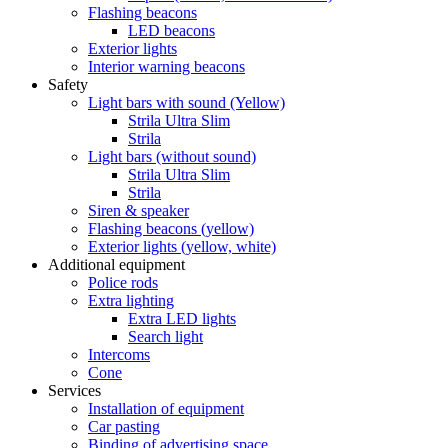
Flashing beacons
LED beacons
Exterior lights
Interior warning beacons
Safety
Light bars with sound (Yellow)
Strila Ultra Slim
Strila
Light bars (without sound)
Strila Ultra Slim
Strila
Siren & speaker
Flashing beacons (yellow)
Exterior lights (yellow, white)
Additional equipment
Police rods
Extra lighting
Extra LED lights
Search light
Intercoms
Cone
Services
Installation of equipment
Car pasting
Binding of advertising space