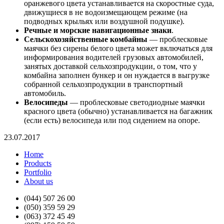
оранжевого цвета устанавливается на скоростные суда,
движущиеся в не водоизмещающем режиме (на
подводных крыльях или воздушной подушке).
Речные и морские навигационные знаки
.
Сельскохозяйственные комбайны
— проблесковые
маячки без сирены белого цвета может включаться для
информирования водителей грузовых автомобилей,
занятых доставкой сельхозпродукции, о том, что у
комбайна заполнен бункер и он нуждается в выгрузке
собранной сельхозпродукции в транспортный
автомобиль.
Велосипеды
— проблесковые светодиодные маячки
красного цвета (обычно) устанавливается на багажник
(если есть) велосипеда или под сидением на опоре.
23.07.2017
Home
Products
Portfolio
About us
(044) 507 26 00
(050) 359 59 29
(063) 372 45 49