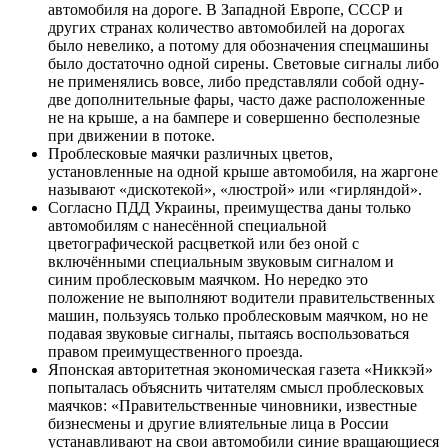
автомобиля на дороге. В Западной Европе, СССР и
других странах количество автомобилей на дорогах
было невелико, а потому для обозначения спецмашины
было достаточно одной сирены. Световые сигналы либо
не применялись вовсе, либо представляли собой одну-
две дополнительные фары, часто даже расположенные
не на крыше, а на бампере и совершенно бесполезные
при движении в потоке.
Проблесковые маячки различных цветов,
установленные на одной крыше автомобиля, на жаргоне
называют «дискотекой», «люстрой» или «гирляндой».
Согласно ПДД Украины, преимущества даны только
автомобилям с нанесённой специальной
цветографической расцветкой или без оной с
включёнными специальным звуковым сигналом и
синим проблесковым маячком. Но нередко это
положение не выполняют водители правительственных
машин, пользуясь только проблесковым маячком, но не
подавая звуковые сигналы, пытаясь воспользоваться
правом преимущественного проезда.
Японская авторитетная экономическая газета «Никкэй»
попыталась объяснить читателям смысл проблесковых
маячков: «Правительственные чиновники, известные
бизнесмены и другие влиятельные лица в России
устанавливают на свои автомобили синие вращающиеся