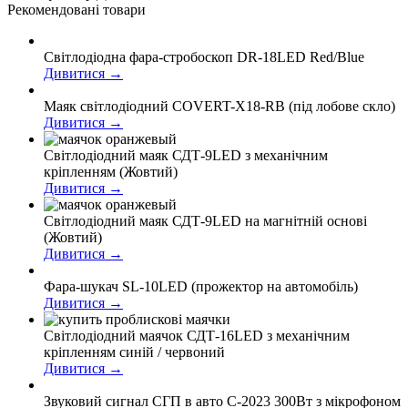
Рекомендованi товари
Світлодіодна фара-стробоскоп DR-18LED Red/Blue
Дивитися →
Маяк світлодіодний COVERT-X18-RB (під лобове скло)
Дивитися →
Світлодіодний маяк СДТ-9LED з механічним
кріпленням (Жовтий)
Дивитися →
Світлодіодний маяк СДТ-9LED на магнітній основі
(Жовтий)
Дивитися →
Фара-шукач SL-10LED (прожектор на автомобіль)
Дивитися →
Світлодіодний маячок СДТ-16LED з механічним
кріпленням синій / червоний
Дивитися →
Звуковий сигнал СГП в авто С-2023 300Вт з мікрофоном