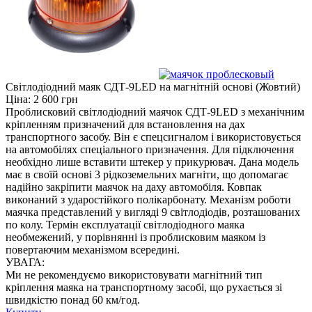
Світлодіодний маяк СДТ-9LED на магнітній основі (Жовтий)
Ціна: 2 600 грн
Проблисковий світлодіодний маячок СДТ-9LED з механічним
кріпленням призначений для встановлення на дах
транспортного засобу. Він є спецсигналом і використовується
на автомобілях спеціального призначення. Для підключення
необхідно лише вставити штекер у прикурювач. Дана модель
має в своїй основі 3 рідкоземельних магніти, що допомагає
надійно закріпити маячок на даху автомобіля. Ковпак
виконаний з ударостійкого полікарбонату. Механізм роботи
маячка представлений у вигляді 9 світлодіодів, розташованих
по колу. Термін експлуатації світлодіодного маяка
необмежений, у порівнянні із проблисковим маяком із
повертаючим механізмом всередині.
УВАГА:
Ми не рекомендуємо використовувати магнітний тип
кріплення маяка на транспортному засобі, що рухається зі
швидкістю понад 60 км/год.