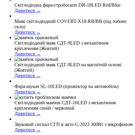
Світлодіодна фара-стробоскоп DR-18LED Red/Blue
Дивитися →
Маяк світлодіодний COVERT-X18-RB/BB (під лобове
скло)
Дивитися →
Світлодіодний маяк СДТ-9LED з механічним
кріпленням (Жовтий)
Дивитися →
Світлодіодний маяк СДТ-9LED на магнітній основі
(Жовтий)
Дивитися →
Фара-шукач SL-10LED (прожектор на автомобіль)
Дивитися →
Світлодіодний маячок СДТ-16LED з механічним
кріпленням синій / червоний
Дивитися →
Звуковий сигнал СГП в авто С-2023 300Вт з мікрофоном
Дивитися →