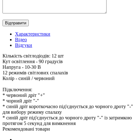
Характеристики
Вiдео
Відгуки
Кількість світлодіодів: 12 шт
Кут освітлення - 90 градусів
Напруга - 10-30 В
12 режимів світлових спалахів
Колір - синій / червоний
Підключення:
* червоний дріт "+"
* чорний дріт "-"
* синій дріт короткочасно під'єднується до чорного дроту "-"
для вибору режиму спалаху
* синій дріт під'єднується до чорного дроту "-" із затримкою
протягом 5 секунд для вимкнення
Рекомендованi товари