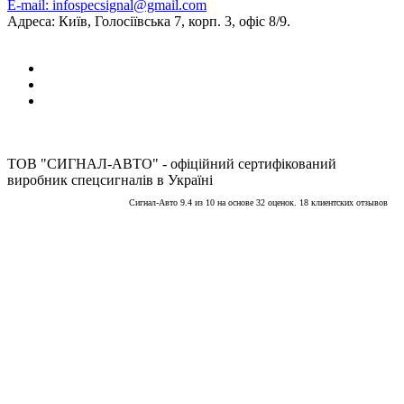
E-mail: infospecsignal@gmail.com
Адреса: Київ, Голосіївська 7, корп. 3, офіс 8/9.
ТОВ "СИГНАЛ-АВТО" - офіційний сертифікований
виробник спецсигналів в Україні
Сигнал-Авто
9.4
из
10
на основе
32
оценок.
18
клиентских отзывов