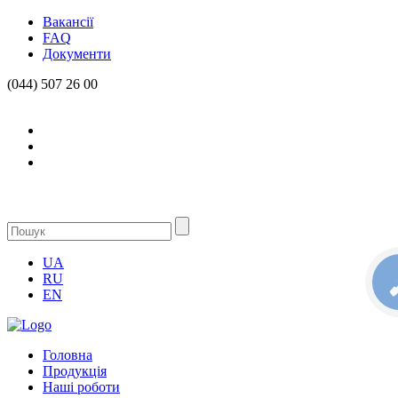
Вакансії
FAQ
Документи
(044) 507 26 00
UA
RU
КН
С
EN
Головна
Продукцiя
Нашi роботи