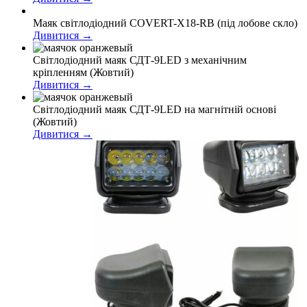
Маяк світлодіодний COVERT-X18-RB (під лобове скло)
Дивитися →
Світлодіодний маяк СДТ-9LED з механічним
кріпленням (Жовтий)
Дивитися →
Світлодіодний маяк СДТ-9LED на магнітній основі
(Жовтий)
Дивитися →