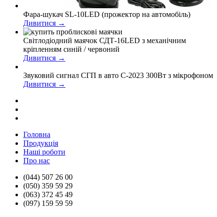
Фара-шукач SL-10LED (прожектор на автомобіль)
Дивитися →
Світлодіодний маячок СДТ-16LED з механічним
кріпленням синій / червоний
Дивитися →
Звуковий сигнал СГП в авто С-2023 300Вт з мікрофоном
Дивитися →
Головна
Продукцiя
Нашi роботи
Про нас
(044) 507 26 00
(050) 359 59 29
(063) 372 45 49
(097) 159 59 59