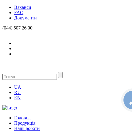
Вакансії
FAQ
Документи
(044) 507 26 00
UA
RU
EN
КН
С
Головна
Продукцiя
Нашi роботи