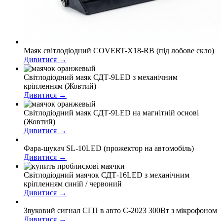
Маяк світлодіодний COVERT-X18-RB (під лобове скло)
Дивитися →
Світлодіодний маяк СДТ-9LED з механічним
кріпленням (Жовтий)
Дивитися →
Світлодіодний маяк СДТ-9LED на магнітній основі
(Жовтий)
Дивитися →
Фара-шукач SL-10LED (прожектор на автомобіль)
Дивитися →
Світлодіодний маячок СДТ-16LED з механічним
кріпленням синій / червоний
Дивитися →
Звуковий сигнал СГП в авто С-2023 300Вт з мікрофоном
Дивитися →