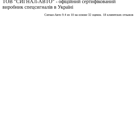
ТОВ "СИГНАЛ-АВТО" - офіційний сертифікований
виробник спецсигналів в Україні
Сигнал-Авто
9.4
из
10
на основе
32
оценок.
18
клиентских отзывов